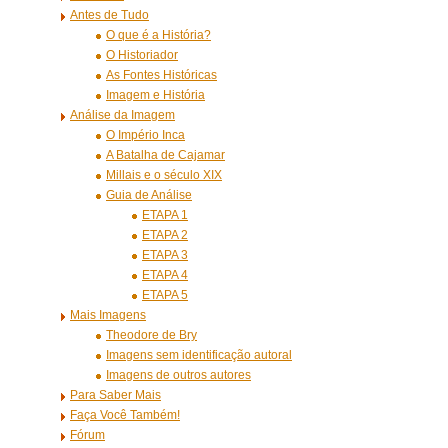
Antes de Tudo
O que é a História?
O Historiador
As Fontes Históricas
Imagem e História
Análise da Imagem
O Império Inca
A Batalha de Cajamar
Millais e o século XIX
Guia de Análise
ETAPA 1
ETAPA 2
ETAPA 3
ETAPA 4
ETAPA 5
Mais Imagens
Theodore de Bry
Imagens sem identificação autoral
Imagens de outros autores
Para Saber Mais
Faça Você Também!
Fórum