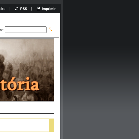
site
RSS
Imprimir
ar: