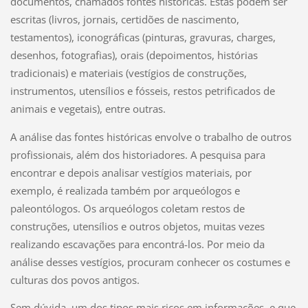
documentos, chamados fontes históricas. Estas podem ser
escritas (livros, jornais, certidões de nascimento,
testamentos), iconográficas (pinturas, gravuras, charges,
desenhos, fotografias), orais (depoimentos, histórias
tradicionais) e materiais (vestígios de construções,
instrumentos, utensílios e fósseis, restos petrificados de
animais e vegetais), entre outras.
A análise das fontes históricas envolve o trabalho de outros
profissionais, além dos historiadores. A pesquisa para
encontrar e depois analisar vestígios materiais, por
exemplo, é realizada também por arqueólogos e
paleontólogos. Os arqueólogos coletam restos de
construções, utensílios e outros objetos, muitas vezes
realizando escavações para encontrá-los. Por meio da
análise desses vestígios, procuram conhecer os costumes e
culturas dos povos antigos.
Sem dúvida, um dos tipos mais ricos em informações, e que