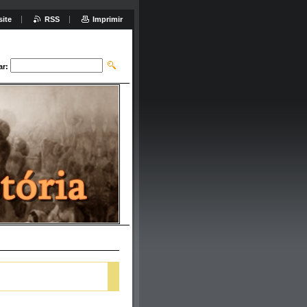
site
RSS
Imprimir
ar: