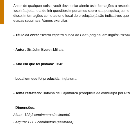
Antes de qualquer coisa, você deve estar atento às informações a respeito
Isso irá ajuda-lo a definir questões importantes sobre sua pesquisa, com
disso, informações como autor e local de produção já são indicativos qu
etapas seguintes. Vamos exercitar:
- Título da obra:
Pizarro captura o Inca do Peru
(original em inglês:
Pizzar
- Autor:
Sir. John Everett Millais.
- Ano em que foi pintada:
1846
- Local em que foi produzida:
Inglaterra
- Tema retratado:
Batalha de Cajamarca (conquista de Atahualpa por Piz
- Dimensões:
Altura:
128,3 centímetros (estimada)
Largura:
171,7 centímetros (estimada)