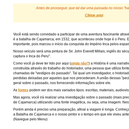
Antes de prosseguir, que tal dar uma passada no nosso "ha
Clique aqui
.
Você está sendo convidado a participar de uma aventura fascinante atravé
é a batalha de Cajamarca, em 1532, que aconteceu onde hoje é o Peru. Es
importante, pois marcou o início da conquista do Império Inca pelos espan
Nosso veículo será uma pintura de Sir. John Everett Millais, inglês do sé
captura o Inca do Peru".
Como você já deve ter lido por aqui (
ainda não?
) a História é uma narrat
construída através do trabalho do historiador, uma pessoa que utiliza fo
chamadas de "vestígios do passado". Tal qual um investigador, o historiad
perdidas deixadas por aqueles que nos precederam. A união dessas "p
geral sobre o passado, nos fornecendo informações sobre ele.
As
fontes
podem ser dos mais variados tipos: escritas, materiais, audiovisu
Mas agora, você irá realizar uma investigação sobre o passado (mais pre
de Cajamarca) utilizando uma fonte imagética, ou seja, uma imagem. Nest
Porém ainda é preciso uma preparação, afinal a viagem é longa. Conheça
a Batalha de Cajamarca e o nosso pintor e o tempo em que ele viveu ante
(Navegue pelo Menu)