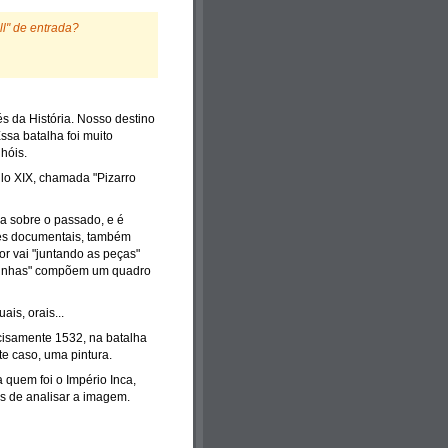
ll" de entrada?
s da História. Nosso destino
sa batalha foi muito
hóis.
culo XIX, chamada "Pizarro
iva sobre o passado, e é
ntes documentais, também
or vai "juntando as peças"
ecinhas" compõem um quadro
ais, orais...
cisamente 1532, na batalha
e caso, uma pintura.
 quem foi o Império Inca,
s de analisar a imagem.