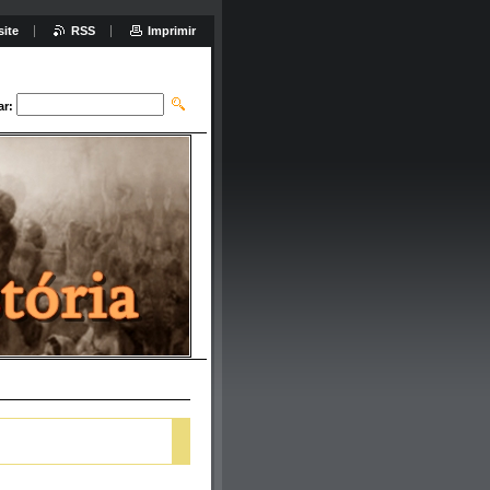
site
RSS
Imprimir
ar: